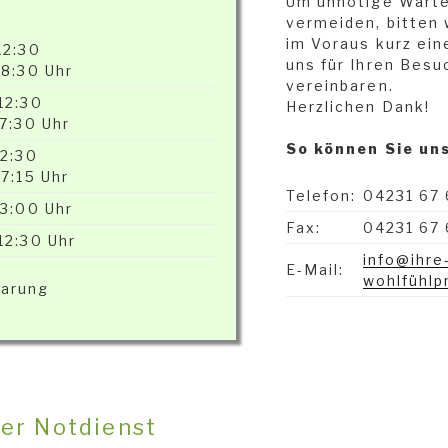
Um unnötige Warte
vermeiden, bitten 
im Voraus kurz ein
12:30
uns für Ihren Besu
18:30 Uhr
vereinbaren.
12:30
Herzlichen Dank!
17:30 Uhr
So können Sie uns
12:30
17:15 Uhr
Telefon:
04231 67 
13:00 Uhr
Fax:
04231 67 
12:30 Uhr
info@ihre
E-Mail:
wohlfühlp
barung
her Notdienst