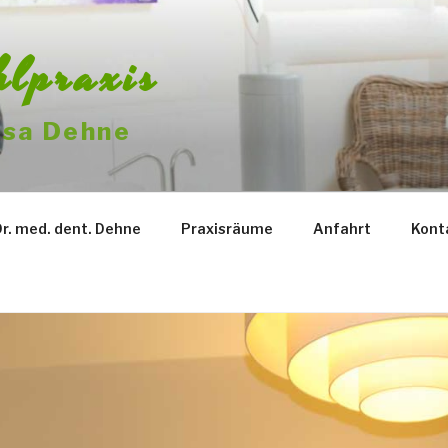
hlpraxis
issa Dehne
Dr. med. dent. Dehne
Praxisräume
Anfahrt
Kont