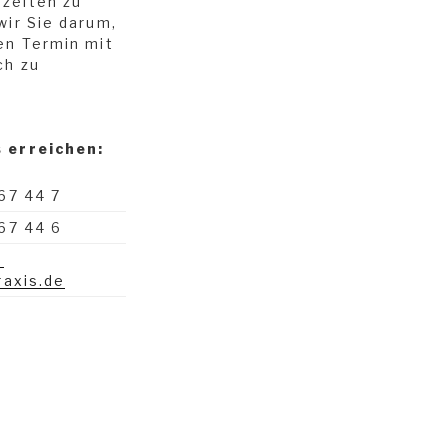
zeiten zu
wir Sie darum,
en Termin mit
ch zu
 erreichen:
67 44 7
67 44 6
-
raxis.de