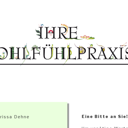
Eine Bitte an Sie
arissa Dehne
1