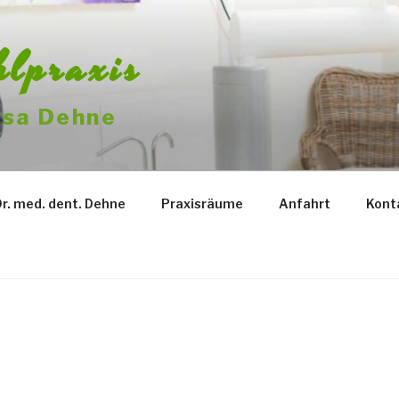
hlpraxis
issa Dehne
Dr. med. dent. Dehne
Praxisräume
Anfahrt
Kont