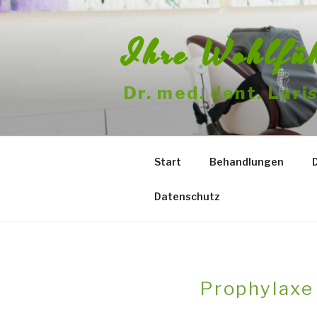
Zum
Inhalt
Ihre Wohlfü
springen
Dr. med. dent. Lar
Start
Behandlungen
Datenschutz
Prophylaxe