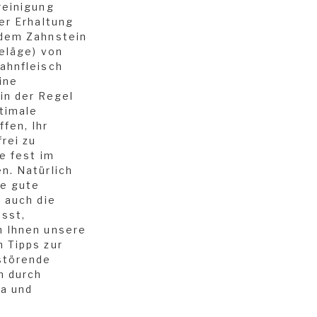
reinigung
er Erhaltung
ndem Zahnstein
Beläge) von
ahnfleisch
ine
in der Regel
timale
fen, Ihr
rei zu
e fest im
n. Natürlich
ne gute
e auch die
sst,
n Ihnen unsere
 Tipps zur
störende
n durch
la und