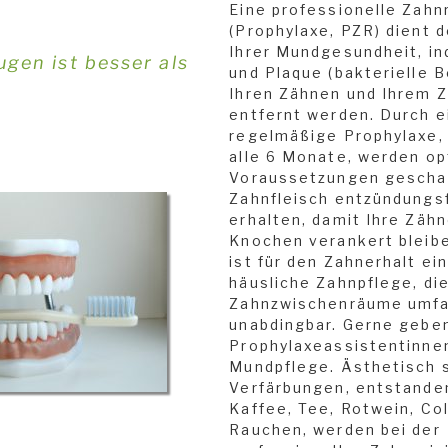
Eine professionelle Zahn
(Prophylaxe, PZR) dient d
Ihrer Mundgesundheit, i
gen ist besser als
und Plaque (bakterielle 
Ihren Zähnen und Ihrem Z
entfernt werden. Durch e
regelmäßige Prophylaxe, 
alle 6 Monate, werden op
Voraussetzungen geschaf
Zahnfleisch entzündungsf
erhalten, damit Ihre Zähn
Knochen verankert bleibe
ist für den Zahnerhalt ei
häusliche Zahnpflege, di
Zahnzwischenräume umfa
unabdingbar. Gerne gebe
Prophylaxeassistentinnen
Mundpflege. Ästhetisch 
Verfärbungen, entstande
Kaffee, Tee, Rotwein, Co
Rauchen, werden bei der