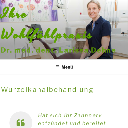
Zum
Ihre
Inhalt
springen
Wohlfühlpraxis
Dr. med. dent. Larissa Dehne
Menü
Wurzelkanalbehandlung
Hat sich Ihr Zahnnerv
entzündet und bereitet